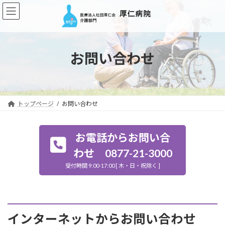
コ
ナ
ン
ビ
テ
ゲ
ン
ー
ツ
シ
お問い合わせ
へ
ョ
ス
ン
キ
に
ッ
移
プ
動
トップページ
お問い合わせ
お電話からお問い合
わせ 0877-21-3000
受付時間 9:00-17:00 [ 木・日・祝除く ]
インターネットからお問い合わせ