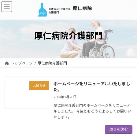
コ
ナ
ン
ビ
テ
ゲ
ン
ー
ツ
シ
厚仁病院介護部門
へ
ョ
ス
ン
キ
に
ッ
移
プ
動
トップページ
厚仁病院介護部門
ホームページをリニューアルいたしまし
お知らせ
た。
2023年1月20日
厚仁病院介護部門のホームページをリニューア
ルしました。 今後ともどうぞよろしくお願いい
たします。
続きを読む